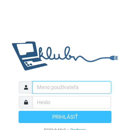
PRIHLÁSIŤ
PCKlub Mail •
Podpora